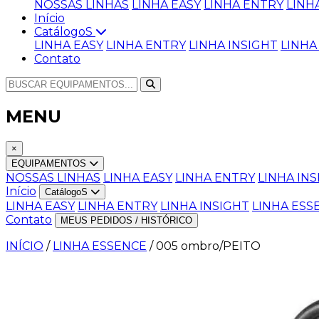
NOSSAS LINHAS
LINHA EASY
LINHA ENTRY
LINH
Início
CatálogoS
LINHA EASY
LINHA ENTRY
LINHA INSIGHT
LINHA
Contato
MENU
×
EQUIPAMENTOS
NOSSAS LINHAS
LINHA EASY
LINHA ENTRY
LINHA IN
Início
CatálogoS
LINHA EASY
LINHA ENTRY
LINHA INSIGHT
LINHA ESS
Contato
MEUS PEDIDOS / HISTÓRICO
INÍCIO
/
LINHA ESSENCE
/
005 ombro/PEITO