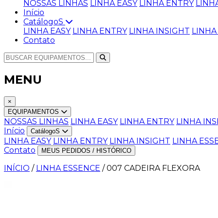
NOSSAS LINHAS
LINHA EASY
LINHA ENTRY
LINH
Início
CatálogoS
LINHA EASY
LINHA ENTRY
LINHA INSIGHT
LINHA
Contato
MENU
×
EQUIPAMENTOS
NOSSAS LINHAS
LINHA EASY
LINHA ENTRY
LINHA IN
Início
CatálogoS
LINHA EASY
LINHA ENTRY
LINHA INSIGHT
LINHA ESS
Contato
MEUS PEDIDOS / HISTÓRICO
INÍCIO
/
LINHA ESSENCE
/
007 CADEIRA FLEXORA